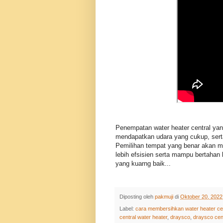
Penempatan water heater central yan
mendapatkan udara yang cukup, serta t
Pemilihan tempat yang benar akan m
lebih efsisien serta mampu bertahan 
yang kuarng baik...
Diposting oleh
pakmuji
di
Oktober 20, 2022
Label:
cara membersihkan water heater ce
central water heater
,
draysco
,
draysco cent