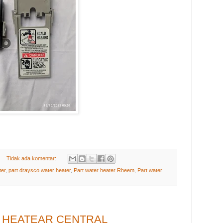
Tidak ada komentar:
ter
,
part draysco water heater
,
Part water heater Rheem
,
Part water
 HEATEAR CENTRAL