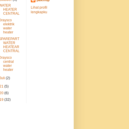
pakmuji
WATER
Lihat profil
HEATER
lengkapku
CENTRAL
Draysco
elektrik
water
heater
SPAREPART
WATER
HEATEAR
CENTRAL
Draysco
central
water
heater
Juli
(2)
21
(5)
20
(6)
19
(32)