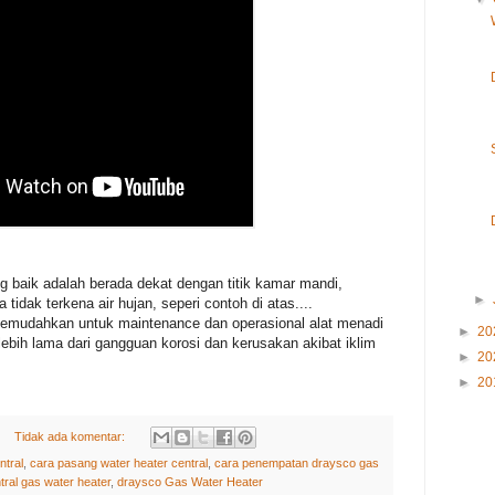
g baik adalah berada dekat dengan titik kamar mandi,
►
idak terkena air hujan, seperi contoh di atas....
emudahkan untuk maintenance dan operasional alat menadi
►
20
lebih lama dari gangguan korosi dan kerusakan akibat iklim
►
20
►
20
Tidak ada komentar:
ntral
,
cara pasang water heater central
,
cara penempatan draysco gas
ral gas water heater
,
draysco Gas Water Heater