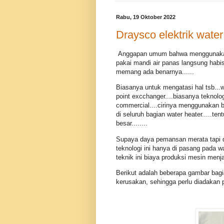
Rabu, 19 Oktober 2022
Draysco elektrik water
Anggapan umum bahwa menggunakan wa
pakai mandi air panas langsung habis
memang ada benarnya......
Biasanya untuk mengatasi hal tsb...w
point excchanger....biasanya teknologi
commercial....cirinya menggunakan 
di seluruh bagian water heater.....ten
besar........
Supaya daya pemansan merata tapi daya
teknologi ini hanya di pasang pada w
teknik ini biaya produksi mesin menjad
Berikut adalah beberapa gambar bagi
kerusakan, sehingga perlu diadakan p