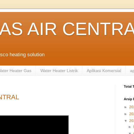
AS AIR CENTR
sco heating solution
ater Heater Gas
Water Heater Listrik
Aplikasi Komersial
ap
Total
NTRAL
Arsip 
►
20
►
20
▼
20
►
▼