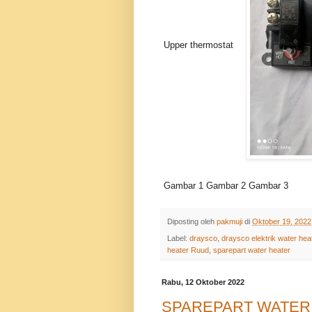
Upper thermostat
Gambar 1
Gambar 2
Gambar 3
Diposting oleh
pakmuji
di
Oktober 19, 2022
Label:
draysco
,
draysco elektrik water hea
heater Ruud
,
sparepart water heater
Rabu, 12 Oktober 2022
SPAREPART WATER