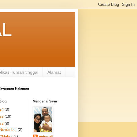
AL
likasi rumah tinggal
Alamat
 Tayangan Halaman
Blog
Mengenai Saya
24
(3)
23
(10)
22
(8)
November
(2)
Oktober
(4)