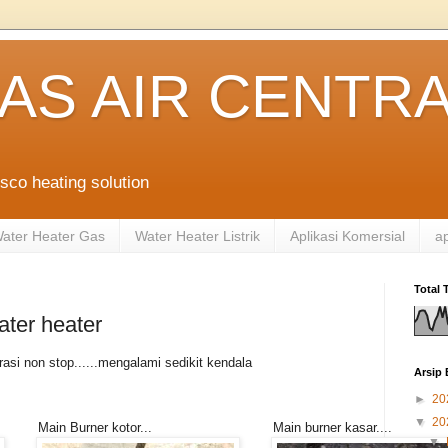
AS AIR CENTR
sco heating solution
ater Heater Gas
Water Heater Listrik
Aplikasi Komersial
ap
Total
ater heater
asi non stop......mengalami sedikit kendala
Arsip 
►
20
▼
20
Main Burner kotor...
Main burner kasar....
▼