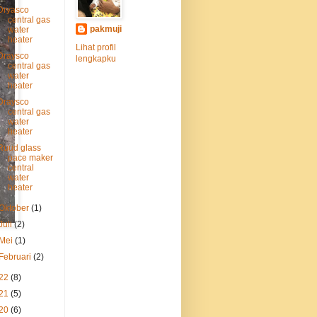
Dryasco
central gas
pakmuji
water
heater
Lihat profil
Draysco
lengkapku
central gas
water
heater
Draysco
central gas
water
heater
Ruud glass
pace maker
central
water
heater
Oktober
(1)
Juli
(2)
Mei
(1)
Februari
(2)
22
(8)
21
(5)
20
(6)