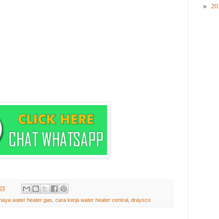
►
20
23
haya water heater gas
,
cara kerja water heater central
,
draysco