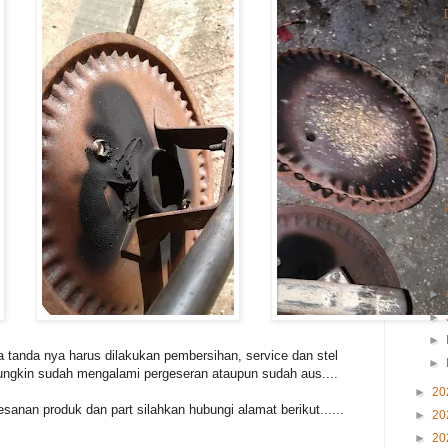
►
►
►
 tanda nya harus dilakukan pembersihan, service dan stel
►
 mungkin sudah mengalami pergeseran ataupun sudah aus....
►
20
sanan produk dan part silahkan hubungi alamat berikut......
►
20
►
20