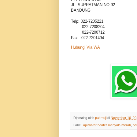
JL. SUPRATMAN NO 92
BANDUNG
Telp; 022-7205221
022-7208204
022-7200712
Fax 022-7201494
Hubungi Via WA
Diposting oleh
pakmuji
di
November 16, 20
Label:
api water heater menyala merah
,
ba