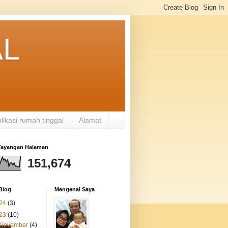
AL
likasi rumah tinggal
Alamat
 Tayangan Halaman
151,674
Blog
Mengenai Saya
24
(3)
23
(10)
November
(4)