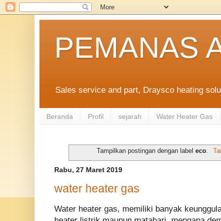
PEMANAS A
Sales service and part, Draysco heating solu
Beranda
Profil
sejarah
Water Heater Gas
Tampilkan postingan dengan label
eco
.
Ta
Rabu, 27 Maret 2019
water heater gas
Water heater gas, memiliki banyak keunggul
heater listrik maupun matahari, mengapa demi