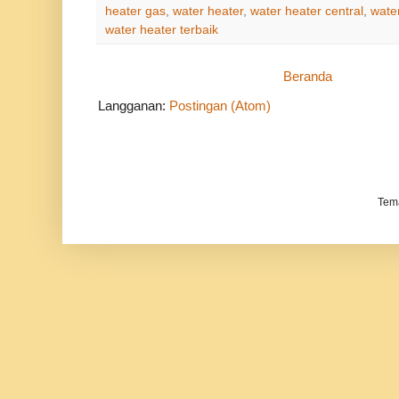
heater gas
,
water heater
,
water heater central
,
wate
water heater terbaik
Beranda
Langganan:
Postingan (Atom)
Tem