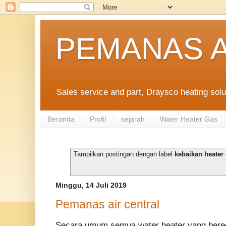
PEMANAS A
Sales service and part, Draysco heating solu
Beranda
Profil
sejarah
Water Heater Gas
Tampilkan postingan dengan label
kebaikan heater
Minggu, 14 Juli 2019
Pemanas air central
Secara umum semua water heater yang bereda