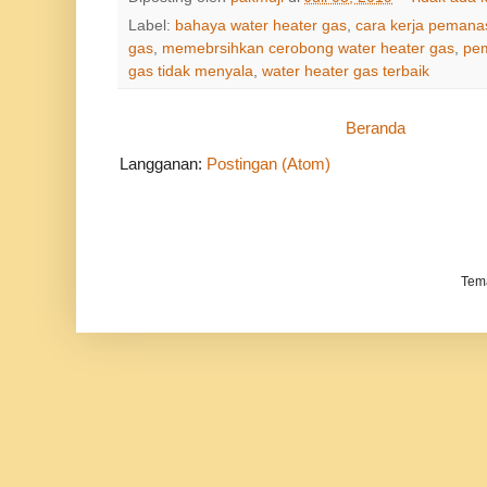
Label:
bahaya water heater gas
,
cara kerja pemanas
gas
,
memebrsihkan cerobong water heater gas
,
pem
gas tidak menyala
,
water heater gas terbaik
Beranda
Langganan:
Postingan (Atom)
Tem