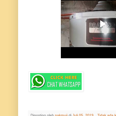
Diposting oleh
pakmuji
di
Juli 05, 2019
Tidak ada 