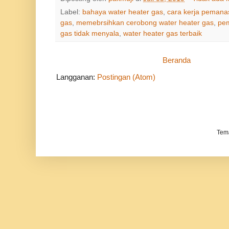
Label:
bahaya water heater gas
,
cara kerja pemanas
gas
,
memebrsihkan cerobong water heater gas
,
pem
gas tidak menyala
,
water heater gas terbaik
Beranda
Langganan:
Postingan (Atom)
Tem