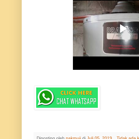
Diposting oleh
pakmuji
di
Juli 05, 2019
Tidak ada 